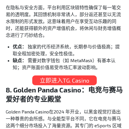
在隐私与安全方面，平台利用区块链特性确保了每一笔交
易的透明度。其回馈机制非常诱人，部分返还甚至以无流
水限制的形式发放。这意味着用户在享受互动乐趣的同
时，还能获得额外的资产增值机会，将休闲与财务增值概
念进行了巧妙结合。
优点：
独家的代币经济系统，长期参与价值极高；提
取全程加密处理，安全性极佳。
缺点：
需要对数字钱包（如 MetaMask）有基本认
知；资产账面价值易受市场汇率波动影响。
立即进入TG. Casino
8. Golden Panda Casino：电竞与赛马
爱好者的专业殿堂
Golden Panda Casino在2024 年开业，以黑金视觉打造出
一种尊贵的会所感。与全能型平台不同，它在电竞与赛马
这两个细分市场投入了海量资源。其专门的 eSports 区域