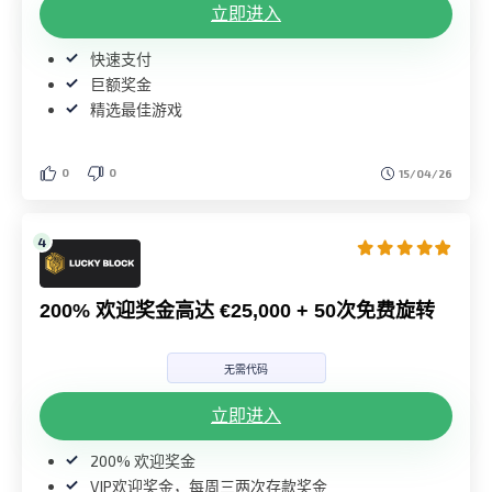
立即进入
快速支付
巨额奖金
精选最佳游戏
0
0
15/04/26
200% 欢迎奖金高达 €25,000 + 50次免费旋转
无需代码
立即进入
200% 欢迎奖金
VIP欢迎奖金，每周三两次存款奖金