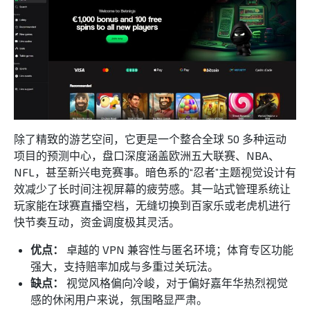
除了精致的游艺空间，它更是一个整合全球 50 多种运动
项目的预测中心，盘口深度涵盖欧洲五大联赛、NBA、
NFL，甚至新兴电竞赛事。暗色系的“忍者”主题视觉设计有
效减少了长时间注视屏幕的疲劳感。其一站式管理系统让
玩家能在球赛直播空档，无缝切换到百家乐或老虎机进行
快节奏互动，资金调度极其灵活。
优点：
卓越的 VPN 兼容性与匿名环境；体育专区功能
强大，支持赔率加成与多重过关玩法。
缺点：
视觉风格偏向冷峻，对于偏好嘉年华热烈视觉
感的休闲用户来说，氛围略显严肃。