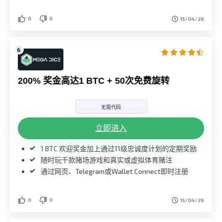
0
0
15/04/26
200% 奖金高达1 BTC + 50次免费旋转
无需代码
立即进入
1 BTC 欢迎奖金加上通过11级忠诚度计划的定期奖励
随时玩千款赌场游戏和真实或虚拟体育赌注
通过网页、Telegram或Wallet Connect即时注册
0
0
15/04/26