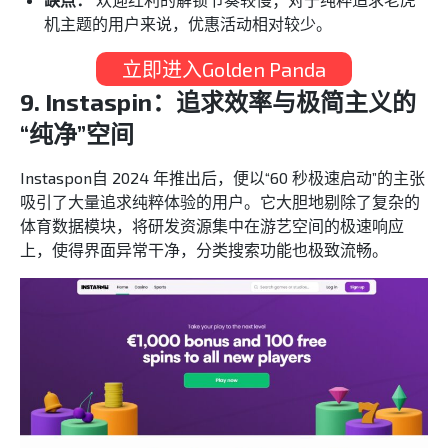
机主题的用户来说，优惠活动相对较少。
立即进入Golden Panda
9. Instaspin：追求效率与极简主义的
“纯净”空间
Instaspon自 2024 年推出后，便以“60 秒极速启动”的主张
吸引了大量追求纯粹体验的用户。它大胆地剔除了复杂的
体育数据模块，将研发资源集中在游艺空间的极速响应
上，使得界面异常干净，分类搜索功能也极致流畅。