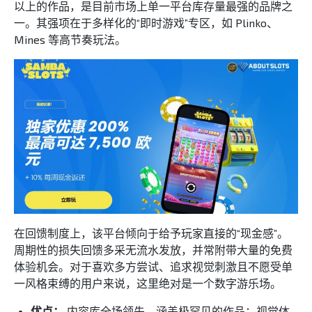
以上的作品，是目前市场上单一平台库存量最强的品牌之
一。其强项在于多样化的“即时游戏”专区，如 Plinko、
Mines 等高节奏玩法。
在回馈制度上，该平台倾向于给予玩家直接的“现金感”。
周期性的损失回馈多采无流水发放，并常附带大量的免费
体验机会。对于喜欢多方尝试、追求视觉刺激且不愿受单
一风格束缚的用户来说，这里绝对是一个数字游乐场。
优点：
内容库全场领先，涵盖极罕见的作品；视觉体