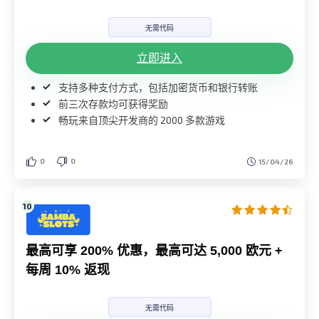
无需代码
立即进入
支持多种支付方式，包括加密货币和银行转账
前三次存款均可获得奖励
畅玩来自顶尖开发商的 2000 多款游戏
0
0
15/04/26
最高可享 200% 优惠，最高可达 5,000 欧元 +
每周 10% 返现
无需代码