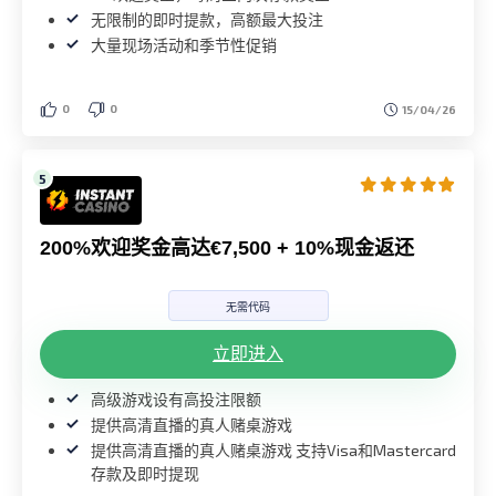
无限制的即时提款，高额最大投注
大量现场活动和季节性促销
0
0
15/04/26
200%欢迎奖金高达€7,500 + 10%现金返还
无需代码
立即进入
高级游戏设有高投注限额
提供高清直播的真人赌桌游戏
提供高清直播的真人赌桌游戏 支持Visa和Mastercard
存款及即时提现