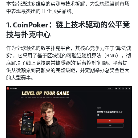
本指南通过多维度的实测与技术拆解，为您梳理当前市场
中表现最杰出的 11 个顶尖品牌。
1. CoinPoker：链上技术驱动的公平竞
技与扑克中心
作为全球领先的数字扑克平台，其核心竞争力在于“算法诚
实”。它采用了基于区块链的可验证随机算法（RNG），彻
底解决了线上竞技最常被质疑的“后台控制”问题。平台提
供从微额桌到高额桌的完整级距，并定期举办总奖金巨大
的大型赛事。