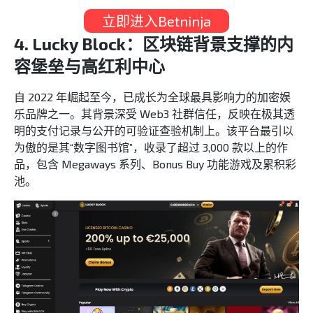
立即进入Betninja
4. Lucky Block：区块链背景支撑的内
容堡垒与高红利中心
自 2022 年崛起至今，已成长为全球最具影响力的加密娱
乐品牌之一。其背景深受 Web3 社群信任，反映在极其透
明的支付记录与公开的可验证查验机制上。该平台最引以
为傲的是其“数字图书馆”，收录了超过 3,000 款以上的作
品，包含 Megaways 系列、Bonus Buy 功能游戏及累积彩
池。