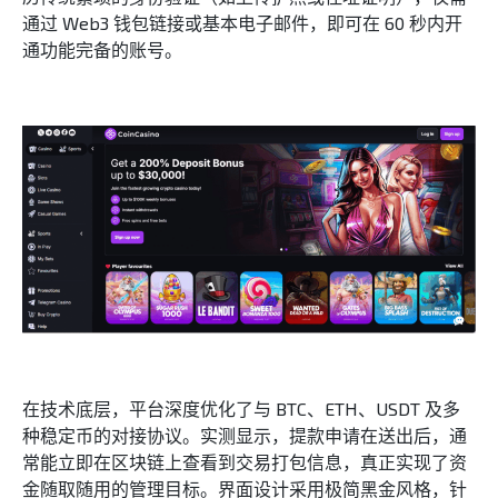
通过 Web3 钱包链接或基本电子邮件，即可在 60 秒内开
通功能完备的账号。
在技术底层，平台深度优化了与 BTC、ETH、USDT 及多
种稳定币的对接协议。实测显示，提款申请在送出后，通
常能立即在区块链上查看到交易打包信息，真正实现了资
金随取随用的管理目标。界面设计采用极简黑金风格，针