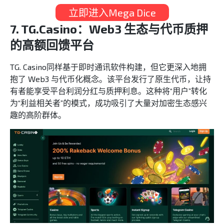
立即进入Mega Dice
7. TG.Casino：Web3 生态与代币质押
的高额回馈平台
TG. Casino同样基于即时通讯软件构建，但它更深入地拥
抱了 Web3 与代币化概念。该平台发行了原生代币，让持
有者能享受平台利润分红与质押利息。这种将“用户”转化
为“利益相关者”的模式，成功吸引了大量对加密生态感兴
趣的高阶群体。