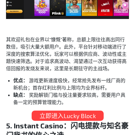
其欢迎礼包在业界以“慷慨”著称，总额上限往往高出同行
数倍，吸引大量大额用户。此外，平台针对移动端进行了
深度的搜索算法优化，玩家可以根据供应商、波动性或主
题快速筛选。对于追求高波动、渴望通过一次互动获得高
倍回报的发烧友来说，这里是长期驻守的主战场。
优点：
游戏更新速度极快，经常抢先发布一线厂商的
新机台；首存红利比例与上限均为业界标杆。
缺点：
奖励解锁门槛与投注量要求较高，需要用户具
备一定的预算管理能力。
立即进入Lucky Block
5. Instant Casino：闪电提款与知名豪